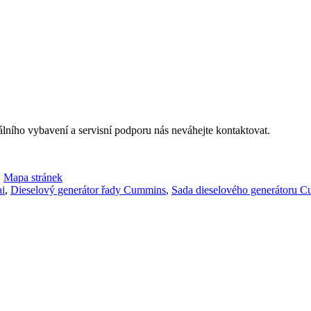
álního vybavení a servisní podporu nás neváhejte kontaktovat.
,
Mapa stránek
ai
,
Dieselový generátor řady Cummins
,
Sada dieselového generátoru 