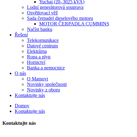
Yuchai (20–3025 kVA)
Lodní generátorová souprava
Osvětlovací věž
Sada čerpadel dieselového motoru
MOTOR ČERPADLA CUMMINS
Načíst banku
Řešení
Telekomunikace
Datové centrum
Elektrárna
Ropa a plyn
Hornictví
Banka a nemocnice
O nás
O Mamovi
Novinky společnosti
Novinky z oboru
Kontaktujte nás
Domov
Kontaktujte nás
Kontaktujte nás