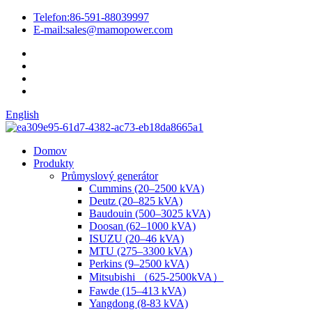
Telefon:
86-591-88039997
E-mail:
sales@mamopower.com
English
Domov
Produkty
Průmyslový generátor
Cummins (20–2500 kVA)
Deutz (20–825 kVA)
Baudouin (500–3025 kVA)
Doosan (62–1000 kVA)
ISUZU (20–46 kVA)
MTU (275–3300 kVA)
Perkins (9–2500 kVA)
Mitsubishi （625-2500kVA）
Fawde (15–413 kVA)
Yangdong (8-83 kVA)