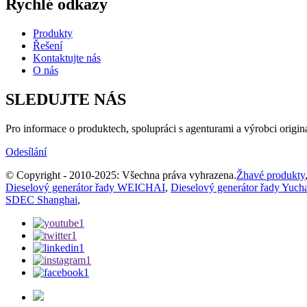
Rychlé odkazy
Produkty
Řešení
Kontaktujte nás
O nás
SLEDUJTE NÁS
Pro informace o produktech, spolupráci s agenturami a výrobci origin
Odesílání
© Copyright - 2010-2025: Všechna práva vyhrazena.
Žhavé produkty
Dieselový generátor řady WEICHAI
,
Dieselový generátor řady Yuch
SDEC Shanghai
,