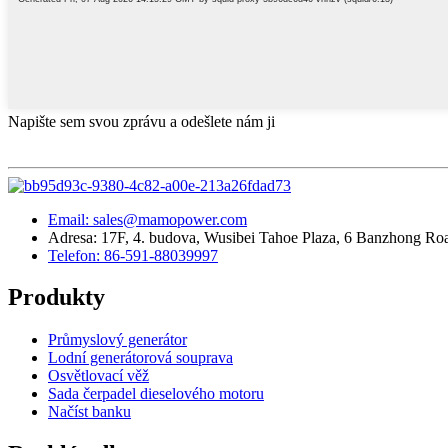
Napište sem svou zprávu a odešlete nám ji
Email: sales@mamopower.com
Adresa: 17F, 4. budova, Wusibei Tahoe Plaza, 6 Banzhong Road
Telefon: 86-591-88039997
Produkty
Průmyslový generátor
Lodní generátorová souprava
Osvětlovací věž
Sada čerpadel dieselového motoru
Načíst banku