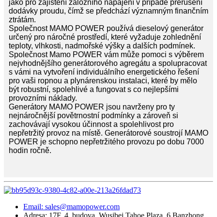
jako pro zajištění záložního napájení v případě přerušení
dodávky proudu, čímž se předchází významným finančním
ztrátám.
Společnost MAMO POWER používá dieselový generátor
určený pro náročné prostředí, které vyžaduje zohlednění
teploty, vlhkosti, nadmořské výšky a dalších podmínek.
Společnost Mamo POWER vám může pomoci s výběrem
nejvhodnějšího generátorového agregátu a spolupracovat
s vámi na vytvoření individuálního energetického řešení
pro vaši ropnou a plynárenskou instalaci, které by mělo
být robustní, spolehlivé a fungovat s co nejlepšími
provozními náklady.
Generátory MAMO POWER jsou navrženy pro ty
nejnáročnější povětrnostní podmínky a zároveň si
zachovávají vysokou účinnost a spolehlivost pro
nepřetržitý provoz na místě. Generátorové soustrojí MAMO
POWER je schopno nepřetržitého provozu po dobu 7000
hodin ročně.
Email: sales@mamopower.com
Adresa: 17F, 4. budova, Wusibei Tahoe Plaza, 6 Banzhong