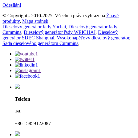
Odesílání
© Copyright - 2010-2025: Všechna práva vyhrazena.
Žhavé
produkty
,
Mapa stránek
Dieselový generátor řady Yuchai
,
Dieselový generátor řady
Cummins
,
Dieselový generátor řady WEICHAI
,
Dieselový
generátor SDEC Shanghai
,
Vysokonapěťový dieselový generátor
,
Sada dieselového generátoru Cummins
,
Telefon
Tel.
+86 15859122087