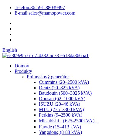
Telefon:
86-591-88039997
E-mail:
sales@mamopower.com
English
Domov
Produkty
Průmyslový generátor
Cummins (20–2500 kVA)
Deutz (20–825 kVA)
Baudouin (500–3025 kVA)
Doosan (62–1000 kVA)
ISUZU (20–46 kVA)
MTU (275–3300 kVA)
Perkins (9–2500 kVA)
Mitsubishi （625-2500kVA）
Fawde (15–413 kVA)
Yangdong (8-83 kVA)