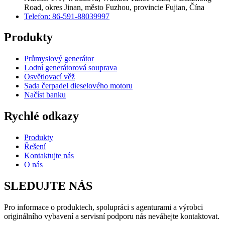
Road, okres Jinan, město Fuzhou, provincie Fujian, Čína
Telefon: 86-591-88039997
Produkty
Průmyslový generátor
Lodní generátorová souprava
Osvětlovací věž
Sada čerpadel dieselového motoru
Načíst banku
Rychlé odkazy
Produkty
Řešení
Kontaktujte nás
O nás
SLEDUJTE NÁS
Pro informace o produktech, spolupráci s agenturami a výrobci
originálního vybavení a servisní podporu nás neváhejte kontaktovat.