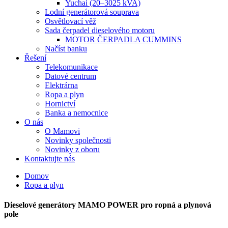
Yuchai (20–3025 kVA)
Lodní generátorová souprava
Osvětlovací věž
Sada čerpadel dieselového motoru
MOTOR ČERPADLA CUMMINS
Načíst banku
Řešení
Telekomunikace
Datové centrum
Elektrárna
Ropa a plyn
Hornictví
Banka a nemocnice
O nás
O Mamovi
Novinky společnosti
Novinky z oboru
Kontaktujte nás
Domov
Ropa a plyn
Dieselové generátory MAMO POWER pro ropná a plynová
pole