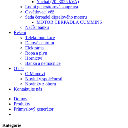
Yuchai (20–3025 kVA)
Lodní generátorová souprava
Osvětlovací věž
Sada čerpadel dieselového motoru
MOTOR ČERPADLA CUMMINS
Načíst banku
Řešení
Telekomunikace
Datové centrum
Elektrárna
Ropa a plyn
Hornictví
Banka a nemocnice
O nás
O Mamovi
Novinky společnosti
Novinky z oboru
Kontaktujte nás
Domov
Produkty
Průmyslový generátor
Kategorie