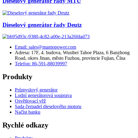
Dieselový generátor řady MTU
Dieselový generátor řady Deutz
Email: sales@mamopower.com
Adresa: 17F, 4. budova, Wusibei Tahoe Plaza, 6 Banzhong
Road, okres Jinan, město Fuzhou, provincie Fujian, Čína
Telefon: 86-591-88039997
Produkty
Průmyslový generátor
Lodní generátorová souprava
Osvětlovací věž
Sada čerpadel dieselového motoru
Načíst banku
Rychlé odkazy