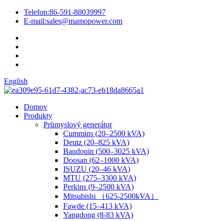
Telefon:
86-591-88039997
E-mail:
sales@mamopower.com
English
Domov
Produkty
Průmyslový generátor
Cummins (20–2500 kVA)
Deutz (20–825 kVA)
Baudouin (500–3025 kVA)
Doosan (62–1000 kVA)
ISUZU (20–46 kVA)
MTU (275–3300 kVA)
Perkins (9–2500 kVA)
Mitsubishi （625-2500kVA）
Fawde (15–413 kVA)
Yangdong (8-83 kVA)