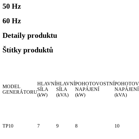
50 Hz
60 Hz
Detaily produktu
Štítky produktů
HLAVNÍ
HLAVNÍ
POHOTOVOSTNÍ
POHOTOV
MODEL
SÍLA
SÍLA
NAPÁJENÍ
NAPÁJENÍ
GENERÁTORU
(kW)
(kVA)
(kW)
(kVA)
TP10
7
9
8
10