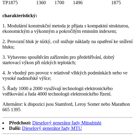
TP1875
1360
1700
1496
1875
charakteristický:
1. Modulární konstrukční metoda je přijata s kompaktní strukturou,
ekonomickým a výkonným a pokročilým emisním indexem;
2. Provozní hluk je nízký, což snižuje náklady na opatření ke snížení
hluku;
3. Vybaveno spouštěcím zařízením pro předehřívání, dobrý
startovací výkon při nízkých teplotách;
4. Je vhodný pro provoz v relativně vlhkých podmínkách nebo ve
vysoké nadmořské výšce;
5. Řady 1000 a 2000 využívají technologii elektronického
vstřikování a řada 4000 technologii elektronického řízení.
Alternátor: k dispozici jsou Stamford, Leroy Somer nebo Marathon
665 1395
Předchozí:
Dieselový generátor řady Mitsubishi
Další:
Dieselový generátor řady MTU