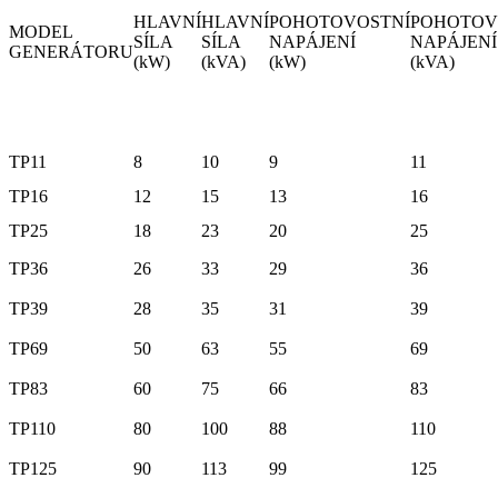
HLAVNÍ
HLAVNÍ
POHOTOVOSTNÍ
POHOTOV
MODEL
SÍLA
SÍLA
NAPÁJENÍ
NAPÁJENÍ
GENERÁTORU
(kW)
(kVA)
(kW)
(kVA)
TP11
8
10
9
11
TP16
12
15
13
16
TP25
18
23
20
25
TP36
26
33
29
36
TP39
28
35
31
39
TP69
50
63
55
69
TP83
60
75
66
83
TP110
80
100
88
110
TP125
90
113
99
125