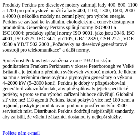
Produkty Perkins pro dieselové motory zahrnují řady 400, 800, 1100
a 1200 pro průmyslové použití a řady 400, 1100, 1300, 1600, 2000
a 4000 (s několika modely na zemní plyn) pro výrobu energie.
Perkins se zavázal ke kvalitním, ekologickým a cenově dostupným
produktům. Generátory Perkins splňují normy ISO9001 a
ISO10004; produkty splňují normy ISO 9001, jako jsou 3046, ISO
4001, ISO 8525, IEC 34-1, gb1105, GB/T 2820, CSH 22-2, VDE
0530 a YD/T 502-2000 „Požadavky na dieselové generátorové
soustrojí pro telekomunikace“ a další normy.
Společnost Perkins byla založena v roce 1932 britským
podnikatelem Frankem Perkinsem v okrese Peterborough ve Velké
Británii a je jedním z předních světových výrobců motorů. Je lídrem
na trhu s terénními dieselovými a plynovými generátory o výkonu
4–2000 kW (5–2800 koní). Perkins je dobrý v přizpůsobování
generátorů zákazníkům tak, aby plně splňovaly jejich specifické
potřeby, a proto se mu výrobci zařízení hluboce důvěřují. Globální
síť více než 118 agentů Perkins, která pokrývá více než 180 zemí a
regionů, poskytuje produktovou podporu prostřednictvím 3500
servisních míst. Distributoři Perkins dodržují nejpřísnější standardy,
aby zajistili, že všichni zákazníci dostanou ty nejlepší služby.
Pošlete nám e-mail