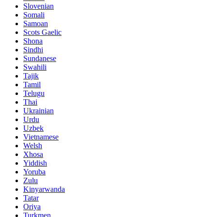
Slovenian
Somali
Samoan
Scots Gaelic
Shona
Sindhi
Sundanese
Swahili
Tajik
Tamil
Telugu
Thai
Ukrainian
Urdu
Uzbek
Vietnamese
Welsh
Xhosa
Yiddish
Yoruba
Zulu
Kinyarwanda
Tatar
Oriya
Turkmen