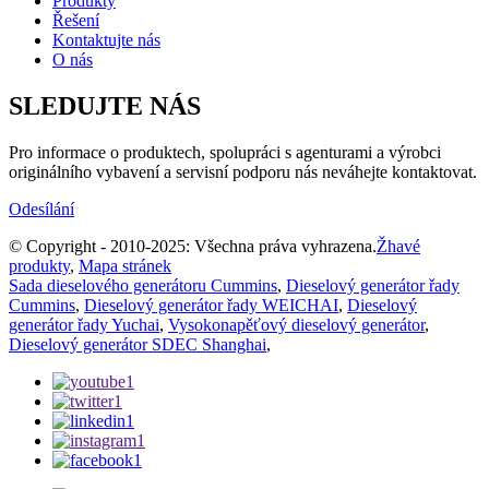
Produkty
Řešení
Kontaktujte nás
O nás
SLEDUJTE NÁS
Pro informace o produktech, spolupráci s agenturami a výrobci
originálního vybavení a servisní podporu nás neváhejte kontaktovat.
Odesílání
© Copyright - 2010-2025: Všechna práva vyhrazena.
Žhavé
produkty
,
Mapa stránek
Sada dieselového generátoru Cummins
,
Dieselový generátor řady
Cummins
,
Dieselový generátor řady WEICHAI
,
Dieselový
generátor řady Yuchai
,
Vysokonapěťový dieselový generátor
,
Dieselový generátor SDEC Shanghai
,