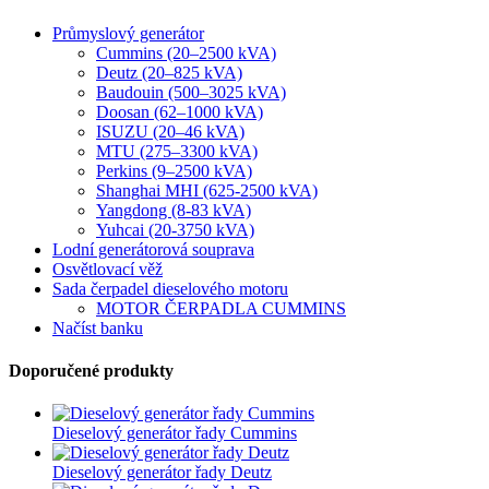
Průmyslový generátor
Cummins (20–2500 kVA)
Deutz (20–825 kVA)
Baudouin (500–3025 kVA)
Doosan (62–1000 kVA)
ISUZU (20–46 kVA)
MTU (275–3300 kVA)
Perkins (9–2500 kVA)
Shanghai MHI (625-2500 kVA)
Yangdong (8-83 kVA)
Yuhcai (20-3750 kVA)
Lodní generátorová souprava
Osvětlovací věž
Sada čerpadel dieselového motoru
MOTOR ČERPADLA CUMMINS
Načíst banku
Doporučené produkty
Dieselový generátor řady Cummins
Dieselový generátor řady Deutz