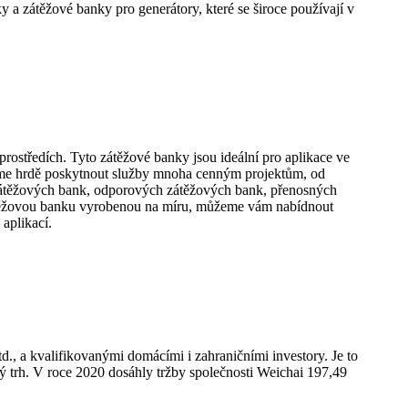
a zátěžové banky pro generátory, které se široce používají v
ostředích. Tyto zátěžové banky jsou ideální pro aplikace ve
žeme hrdě poskytnout služby mnoha cenným projektům, od
zátěžových bank, odporových zátěžových bank, přenosných
átěžovou banku vyrobenou na míru, můžeme vám nabídnout
aplikací.
, a kvalifikovanými domácími i zahraničními investory. Je to
ý trh. V roce 2020 dosáhly tržby společnosti Weichai 197,49