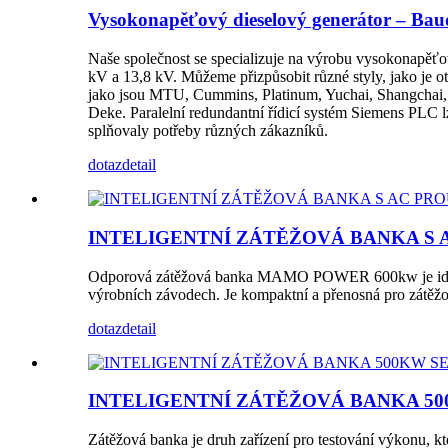
Vysokonapěťový dieselový generátor – Bau
Naše společnost se specializuje na výrobu vysokonapěťo
kV a 13,8 kV. Můžeme přizpůsobit různé styly, jako je o
jako jsou MTU, Cummins, Platinum, Yuchai, Shangchai, W
Deke. Paralelní redundantní řídicí systém Siemens PLC lz
splňovaly potřeby různých zákazníků.
dotaz
detail
INTELIGENTNÍ ZÁTĚŽOVÁ BANKA S 
Odporová zátěžová banka MAMO POWER 600kw je ideální p
výrobních závodech. Je kompaktní a přenosná pro zátěžov
dotaz
detail
INTELIGENTNÍ ZÁTĚŽOVÁ BANKA 5
Zátěžová banka je druh zařízení pro testování výkonu, k