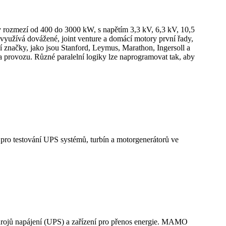
v rozmezí od 400 do 3000 kW, s napětím 3,3 kV, 6,3 kV, 10,5
 využívá dovážené, joint venture a domácí motory první řady,
 značky, jako jsou Stanford, Leymus, Marathon, Ingersoll a
za provozu. Různé paralelní logiky lze naprogramovat tak, aby
ro testování UPS systémů, turbín a motorgenerátorů ve
 zdrojů napájení (UPS) a zařízení pro přenos energie. MAMO