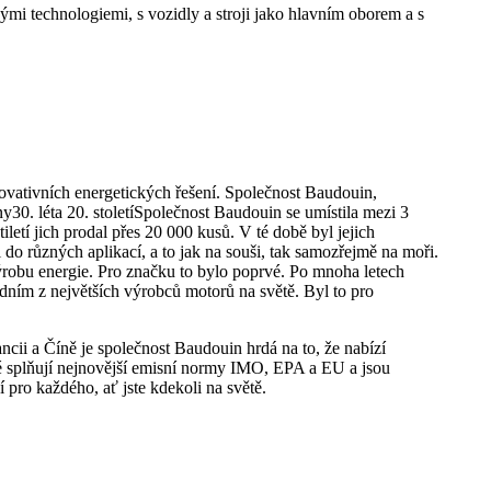
vými technologiemi, s vozidly a stroji jako hlavním oborem a s
novativních energetických řešení. Společnost Baudouin,
ny
30. léta 20. století
Společnost Baudouin se umístila mezi 3
etí jich prodal přes 20 000 kusů. V té době byl jejich
 do různých aplikací, a to jak na souši, tak samozřejmě na moři.
ýrobu energie. Pro značku to bylo poprvé. Po mnoha letech
ním z největších výrobců motorů na světě. Byl to pro
ncii a Číně je společnost Baudouin hrdá na to, že nabízí
é splňují nejnovější emisní normy IMO, EPA a EU a jsou
pro každého, ať jste kdekoli na světě.