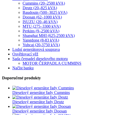
Cummins (20–2500 kVA)
Deutz (20–825 kVA)
Baudouin (500–3025 kVA)
Doosan (62–1000 kVA)
ISUZU (20–46 kVA)
MTU (275–3300 kVA)
Perkins (9–2500 kVA)
Shanghai MHI (625-2500 kVA)
Yangdong (8-83 kVA)
Yuhcai (20-3750 kVA)
Lodní generátorová souprava
Osvětlovací věž
Sada čerpadel dieselového motoru
MOTOR ČERPADLA CUMMINS
Načíst banku
Doporučené produkty
Dieselový generátor řady Cummins
Dieselový generátor řady Deutz
Dieselový generátor řady Doosan