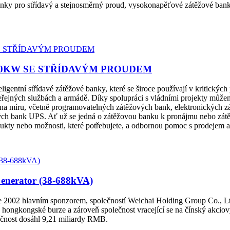
ky pro střídavý a stejnosměrný proud, vysokonapěťové zátěžové banky 
00KW SE STŘÍDAVÝM PROUDEM
ní střídavé zátěžové banky, které se široce používají v kritických pr
veřejných službách a armádě. Díky spolupráci s vládními projekty mů
na míru, včetně programovatelných zátěžových bank, elektronických 
vých bank UPS. Ať už se jedná o zátěžovou banku k pronájmu nebo z
ukty nebo možnosti, které potřebujete, a odbornou pomoc s prodejem a 
Generator (38-688kVA)
e 2002 hlavním sponzorem, společností Weichai Holding Group Co., Ltd.
 hongkongské burze a zároveň společnost vracející se na čínský akciov
lečnost dosáhl 9,21 miliardy RMB.