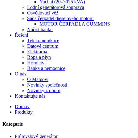
Yuchai (20–3025 kVA)
Lodní generátorová souprava
Osvětlovací věž
Sada čerpadel dieselového motoru
MOTOR ČERPADLA CUMMINS
Načíst banku
Řešení
Telekomunikace
Datové centrum
Elektrárna
Ropa a plyn
Hornictví
Banka a nemocnice
O nás
O Mamovi
Novinky společnosti
Novinky z oboru
Kontaktujte nás
Domov
Produkty
Kategorie
Průmyslový generátor