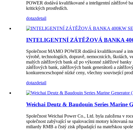
POWER dodává kvalifikované a inteligentní zátěžové ban
kritických prostředích.
dotaz
detail
INTELIGENTNÍ ZÁTĚŽOVÁ BANKA 4
Společnost MAMO POWER dodává kvalifikované a inteligent
výrobě, technologiích, dopravě, nemocnicích, školách, 
malých zátěžových bank až po výkonné zátěžové banky 
zátěžových bank, zátěžových bank generátorů a zátěžo
konkurenceschopné nízké ceny, všechny související prod
dotaz
detail
Weichai Deutz & Baudouin Series Marine 
Společnost Weichai Power Co., Ltd. byla založena v roc
společnost zabývající se spalovacími motory kótovaná na
miliardy RMB a čistý zisk připadající na mateřskou spo