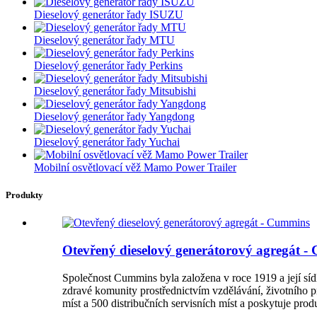
Dieselový generátor řady ISUZU
Dieselový generátor řady MTU
Dieselový generátor řady Perkins
Dieselový generátor řady Mitsubishi
Dieselový generátor řady Yangdong
Dieselový generátor řady Yuchai
Mobilní osvětlovací věž Mamo Power Trailer
Produkty
Otevřený dieselový generátorový agregát 
Společnost Cummins byla založena v roce 1919 a její sí
zdravé komunity prostřednictvím vzdělávání, životního p
míst a 500 distribučních servisních míst a poskytuje pr