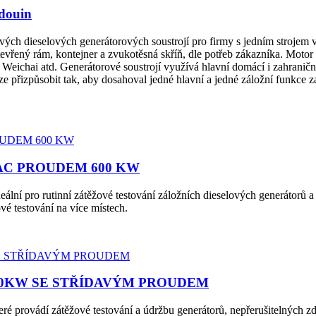
douin
vých dieselových generátorových soustrojí pro firmy s jedním strojem 
tevřený rám, kontejner a zvukotěsná skříň, dle potřeb zákazníka. Motor
eichai atd. Generátorové soustrojí využívá hlavní domácí i zahraniční
e přizpůsobit tak, aby dosahoval jedné hlavní a jedné záložní funkce 
AC PROUDEM 600 KW
ro rutinní zátěžové testování záložních dieselových generátorů a p
é testování na více místech.
00KW SE STŘÍDAVÝM PROUDEM
teré provádí zátěžové testování a údržbu generátorů, nepřerušitelných