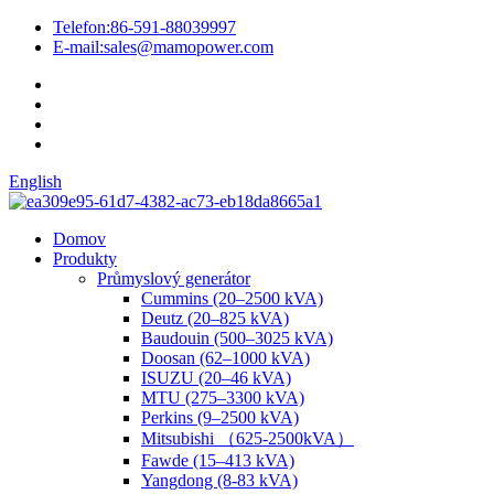
Telefon:
86-591-88039997
E-mail:
sales@mamopower.com
English
Domov
Produkty
Průmyslový generátor
Cummins (20–2500 kVA)
Deutz (20–825 kVA)
Baudouin (500–3025 kVA)
Doosan (62–1000 kVA)
ISUZU (20–46 kVA)
MTU (275–3300 kVA)
Perkins (9–2500 kVA)
Mitsubishi （625-2500kVA）
Fawde (15–413 kVA)
Yangdong (8-83 kVA)