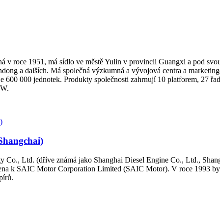
 v roce 1951, má sídlo ve městě Yulin v provincii Guangxi a pod svou 
ndong a dalších. Má společná výzkumná a vývojová centra a marketingo
je 600 000 jednotek. Produkty společnosti zahrnují 10 platforem, 27 řa
kW.
(Shangchai)
Co., Ltd. (dříve známá jako Shanghai Diesel Engine Co., Ltd., Shan
užena k SAIC Motor Corporation Limited (SAIC Motor). V roce 1993 byla 
pírů.