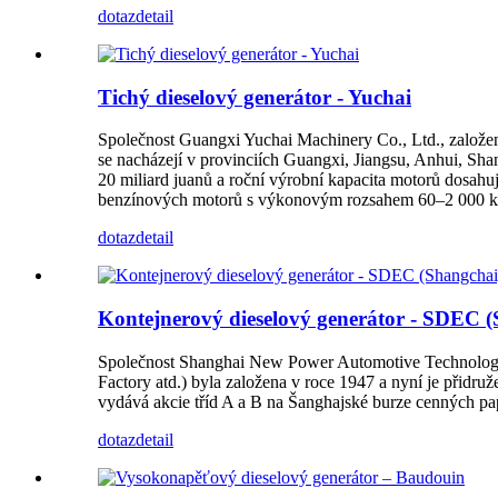
dotaz
detail
Tichý dieselový generátor - Yuchai
Společnost Guangxi Yuchai Machinery Co., Ltd., založená
se nacházejí v provinciích Guangxi, Jiangsu, Anhui, Sha
20 miliard juanů a roční výrobní kapacita motorů dosahu
benzínových motorů s výkonovým rozsahem 60–2 000 
dotaz
detail
Kontejnerový dieselový generátor - SDEC 
Společnost Shanghai New Power Automotive Technology 
Factory atd.) byla založena v roce 1947 a nyní je přidr
vydává akcie tříd A a B na Šanghajské burze cenných pa
dotaz
detail