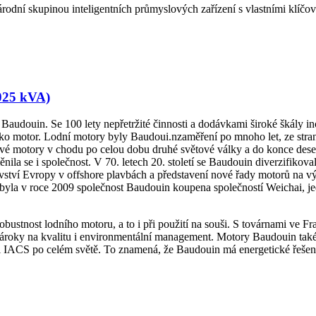
národní skupinou inteligentních průmyslových zařízení s vlastními klíčo
025 kVA)
 B
a
udouin. Se 100 lety nepřetržité činnosti a dodávkami široké škály i
jako motor. Lodní motory byly Baudoui.
n
zaměření po mnoho let, ze stra
é motory v chodu po celou dobu druhé světové války a do konce desetil
la se i společnost. V 70. letech 20. století se Baudouin diverzifikoval
vství Evropy v offshore plavbách a představení nové řady motorů na v
la v roce 2009 společnost Baudouin koupena společností Weichai, jed
stnost lodního motoru, a to i při použití na souši. S továrnami ve Fra
nároky na kvalitu i environmentální management. Motory Baudouin tak
i IACS po celém světě. To znamená, že Baudouin má energetické řešení 