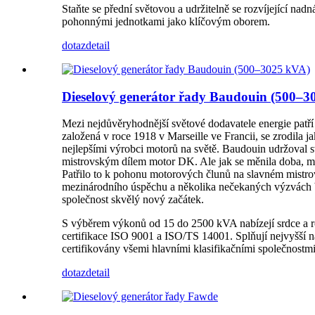
Staňte se přední světovou a udržitelně se rozvíjející nad
pohonnými jednotkami jako klíčovým oborem.
dotaz
detail
Dieselový generátor řady Baudouin (500–3
Mezi nejdůvěryhodnější světové dodavatele energie patří
založená v roce 1918 v Marseille ve Francii, se zrodila 
nejlepšími výrobci motorů na světě. Baudouin udržoval sv
mistrovským dílem motor DK. Ale jak se měnila doba, měni
Patřilo to k pohonu motorových člunů na slavném mistro
mezinárodního úspěchu a několika nečekaných výzvách by
společnost skvělý nový začátek.
S výběrem výkonů od 15 do 2500 kVA nabízejí srdce a robu
certifikace ISO 9001 a ISO/TS 14001. Splňují nejvyšší 
certifikovány všemi hlavními klasifikačními společnostm
dotaz
detail