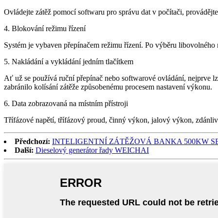
Ovládejte zátěž pomocí softwaru pro správu dat v počítači, provádějte 
4. Blokování režimu řízení
Systém je vybaven přepínačem režimu řízení. Po výběru libovolného 
5. Nakládání a vykládání jedním tlačítkem
Ať už se používá ruční přepínač nebo softwarové ovládání, nejprve lz
zabránilo kolísání zátěže způsobenému procesem nastavení výkonu.
6. Data zobrazovaná na místním přístroji
Třífázové napětí, třífázový proud, činný výkon, jalový výkon, zdánliv
Předchozí:
INTELIGENTNÍ ZÁTĚŽOVÁ BANKA 500KW 
Další:
Dieselový generátor řady WEICHAI