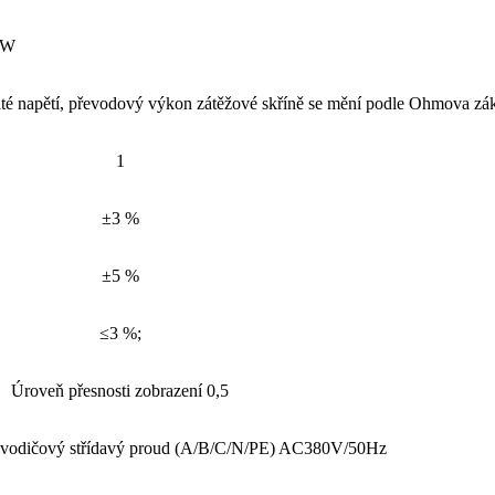
 kW
vité napětí, převodový výkon zátěžové skříně se mění podle Ohmova zá
1
±3 %
±5 %
≤3 %;
Úroveň přesnosti zobrazení 0,5
ětivodičový střídavý proud (A/B/C/N/PE) AC380V/50Hz