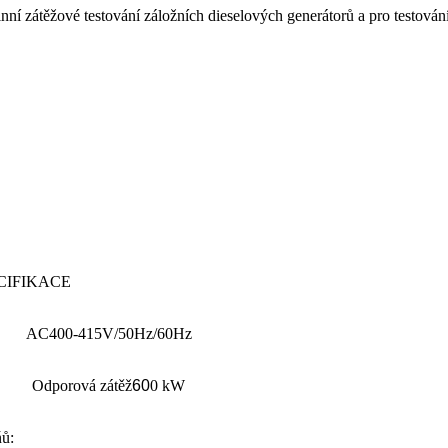
átěžové testování záložních dieselových generátorů a pro testování
CIFIKACE
AC400-415V/50Hz/60Hz
Odporová zátěž
60
0 kW
ňů: