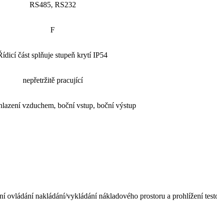
RS485, RS232
F
Řídicí část splňuje stupeň krytí IP54
nepřetržitě pracující
lazení vzduchem, boční vstup, boční výstup
í ovládání nakládání/vykládání nákladového prostoru a prohlížení test