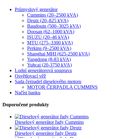
Průmyslový generátor
Cummins (20–2500 kVA)
Deutz (20–825 kVA)
Baudouin (500–3025 kVA)
Doosan (62–1000 kVA)
ISUZU (20–46 kVA)
MTU (275–3300 kVA)
Perkins (9–2500 kVA)
Shanghai MHI (625-2500 kVA)
Yangdong (8-83 kVA)
Yuhcai (20-3750 kVA)
Lodní generátorová souprava
Osvětlovací věž
Sada čerpadel dieselového motoru
MOTOR ČERPADLA CUMMINS
Načíst banku
Doporučené produkty
Dieselový generátor řady Cummins
Dieselový generátor řady Deutz