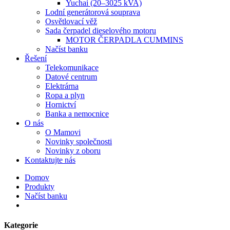
Yuchai (20–3025 kVA)
Lodní generátorová souprava
Osvětlovací věž
Sada čerpadel dieselového motoru
MOTOR ČERPADLA CUMMINS
Načíst banku
Řešení
Telekomunikace
Datové centrum
Elektrárna
Ropa a plyn
Hornictví
Banka a nemocnice
O nás
O Mamovi
Novinky společnosti
Novinky z oboru
Kontaktujte nás
Domov
Produkty
Načíst banku
Kategorie