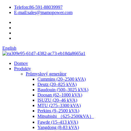
Telefon:
86-591-88039997
E-mail:
sales@mamopower.com
English
Domov
Produkty
Průmyslový generátor
Cummins (20–2500 kVA)
Deutz (20–825 kVA)
Baudouin (500–3025 kVA)
Doosan (62–1000 kVA)
ISUZU (20–46 kVA)
MTU (275–3300 kVA)
Perkins (9–2500 kVA)
Mitsubishi （625-2500kVA）
Fawde (15–413 kVA)
Yangdong (8-83 kVA)