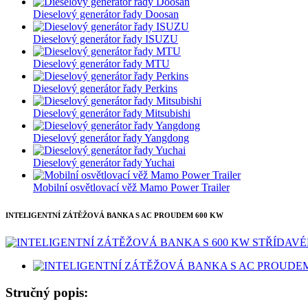
Dieselový generátor řady Doosan
Dieselový generátor řady ISUZU
Dieselový generátor řady MTU
Dieselový generátor řady Perkins
Dieselový generátor řady Mitsubishi
Dieselový generátor řady Yangdong
Dieselový generátor řady Yuchai
Mobilní osvětlovací věž Mamo Power Trailer
INTELIGENTNÍ ZÁTĚŽOVÁ BANKA S AC PROUDEM 600 KW
Stručný popis: