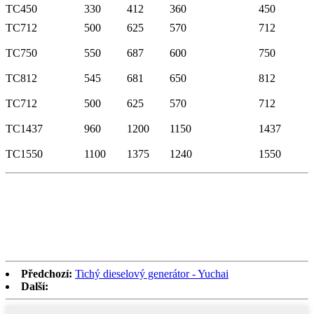
TC450
330
412
360
450
TC712
500
625
570
712
TC750
550
687
600
750
TC812
545
681
650
812
TC712
500
625
570
712
TC1437
960
1200
1150
1437
TC1550
1100
1375
1240
1550
Předchozí:
Tichý dieselový generátor - Yuchai
Další: