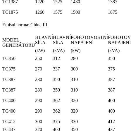
TC1387
1220
1525
1430
1387
TC1875
1260
1575
1500
1875
Emisní norma: China III
HLAVNÍ
HLAVNÍ
POHOTOVOSTNÍ
POHOTOV
MODEL
SÍLA
SÍLA
NAPÁJENÍ
NAPÁJENÍ
GENERÁTORU
(kW)
(kVA)
(kW)
(kVA)
TC350
250
312
280
350
TC375
270
337
300
375
TC387
280
350
310
387
TC387
280
350
310
387
TC400
290
362
320
400
TC400
290
362
320
400
TC412
300
375
330
412
TC437
320
400
350
437