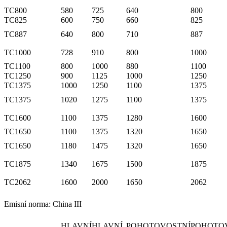
TC800
580
725
640
800
TC825
600
750
660
825
TC887
640
800
710
887
TC1000
728
910
800
1000
TC1100
800
1000
880
1100
TC1250
900
1125
1000
1250
TC1375
1000
1250
1100
1375
TC1375
1020
1275
1100
1375
TC1600
1100
1375
1280
1600
TC1650
1100
1375
1320
1650
TC1650
1180
1475
1320
1650
TC1875
1340
1675
1500
1875
TC2062
1600
2000
1650
2062
Emisní norma: China III
HLAVNÍ
HLAVNÍ
POHOTOVOSTNÍ
POHOTO