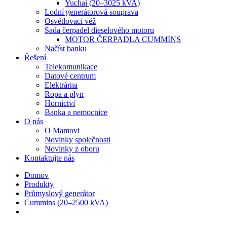
Yuchai (20–3025 kVA)
Lodní generátorová souprava
Osvětlovací věž
Sada čerpadel dieselového motoru
MOTOR ČERPADLA CUMMINS
Načíst banku
Řešení
Telekomunikace
Datové centrum
Elektrárna
Ropa a plyn
Hornictví
Banka a nemocnice
O nás
O Mamovi
Novinky společnosti
Novinky z oboru
Kontaktujte nás
Domov
Produkty
Průmyslový generátor
Cummins (20–2500 kVA)