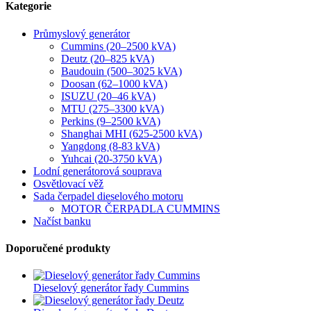
Kategorie
Průmyslový generátor
Cummins (20–2500 kVA)
Deutz (20–825 kVA)
Baudouin (500–3025 kVA)
Doosan (62–1000 kVA)
ISUZU (20–46 kVA)
MTU (275–3300 kVA)
Perkins (9–2500 kVA)
Shanghai MHI (625-2500 kVA)
Yangdong (8-83 kVA)
Yuhcai (20-3750 kVA)
Lodní generátorová souprava
Osvětlovací věž
Sada čerpadel dieselového motoru
MOTOR ČERPADLA CUMMINS
Načíst banku
Doporučené produkty
Dieselový generátor řady Cummins