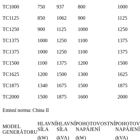
TC1000
750
937
800
1000
TC1125
850
1062
900
1125
TC1250
900
1125
1000
1250
TC1375
1000
1250
1100
1375
TC1375
1000
1250
1100
1375
TC1500
1100
1375
1200
1500
TC1625
1200
1500
1300
1625
TC1875
1340
1675
1500
1875
TC2000
1500
1875
1600
2000
Emisní norma: China II
HLAVNÍ
HLAVNÍ
POHOTOVOSTNÍ
POHOTOV
MODEL
SÍLA
SÍLA
NAPÁJENÍ
NAPÁJENÍ
GENERÁTORU
(kW)
(kVA)
(kW)
(kVA)