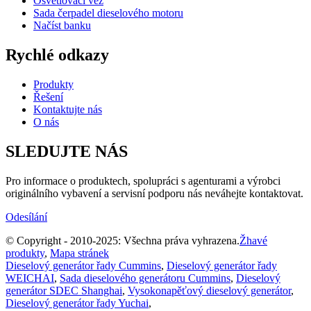
Osvětlovací věž
Sada čerpadel dieselového motoru
Načíst banku
Rychlé odkazy
Produkty
Řešení
Kontaktujte nás
O nás
SLEDUJTE NÁS
Pro informace o produktech, spolupráci s agenturami a výrobci
originálního vybavení a servisní podporu nás neváhejte kontaktovat.
Odesílání
© Copyright - 2010-2025: Všechna práva vyhrazena.
Žhavé
produkty
,
Mapa stránek
Dieselový generátor řady Cummins
,
Dieselový generátor řady
WEICHAI
,
Sada dieselového generátoru Cummins
,
Dieselový
generátor SDEC Shanghai
,
Vysokonapěťový dieselový generátor
,
Dieselový generátor řady Yuchai
,