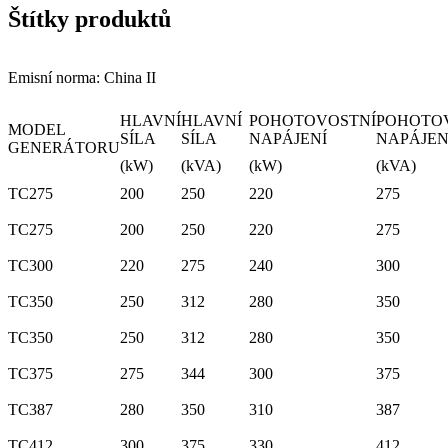
Štítky produktů
Emisní norma: China II
HLAVNÍ
HLAVNÍ
POHOTOVOSTNÍ
POHOTO
MODEL
SÍLA
SÍLA
NAPÁJENÍ
NAPÁJEN
GENERÁTORU
(kW)
(kVA)
(kW)
(kVA)
TC275
200
250
220
275
TC275
200
250
220
275
TC300
220
275
240
300
TC350
250
312
280
350
TC350
250
312
280
350
TC375
275
344
300
375
TC387
280
350
310
387
TC412
300
375
330
412