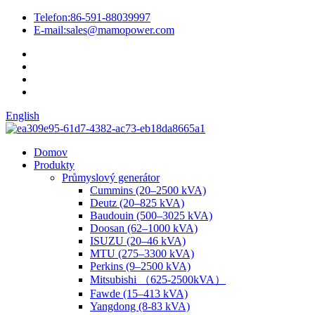
Telefon:
86-591-88039997
E-mail:
sales@mamopower.com
English
Domov
Produkty
Průmyslový generátor
Cummins (20–2500 kVA)
Deutz (20–825 kVA)
Baudouin (500–3025 kVA)
Doosan (62–1000 kVA)
ISUZU (20–46 kVA)
MTU (275–3300 kVA)
Perkins (9–2500 kVA)
Mitsubishi （625-2500kVA）
Fawde (15–413 kVA)
Yangdong (8-83 kVA)