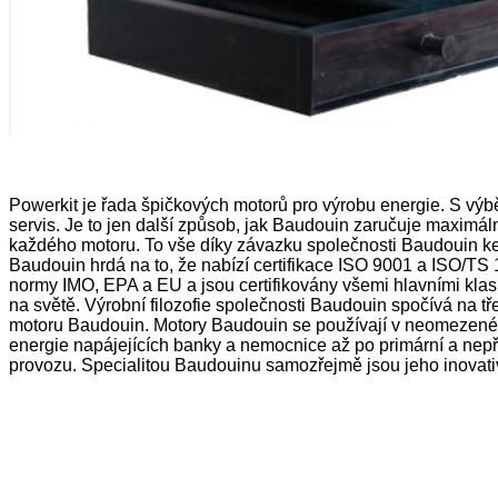
Powerkit je řada špičkových motorů pro výrobu energie. S výbě
servis. Je to jen další způsob, jak Baudouin zaručuje maximá
každého motoru. To vše díky závazku společnosti Baudouin ke k
Baudouin hrdá na to, že nabízí certifikace ISO 9001 a ISO/TS 
normy IMO, EPA a EU a jsou certifikovány všemi hlavními klas
na světě. Výrobní filozofie společnosti Baudouin spočívá na tř
motoru Baudouin. Motory Baudouin se používají v neomezeném p
energie napájejících banky a nemocnice až po primární a nepře
provozu. Specialitou Baudouinu samozřejmě jsou jeho inovativn