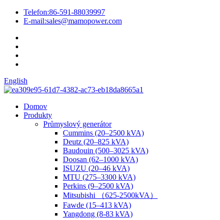
Telefon:
86-591-88039997
E-mail:
sales@mamopower.com
English
Domov
Produkty
Průmyslový generátor
Cummins (20–2500 kVA)
Deutz (20–825 kVA)
Baudouin (500–3025 kVA)
Doosan (62–1000 kVA)
ISUZU (20–46 kVA)
MTU (275–3300 kVA)
Perkins (9–2500 kVA)
Mitsubishi （625-2500kVA）
Fawde (15–413 kVA)
Yangdong (8-83 kVA)