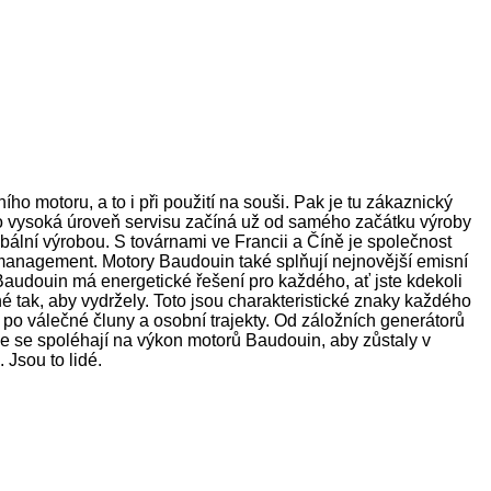
o motoru, a to i při použití na souši. Pak je tu zákaznický
to vysoká úroveň servisu začíná už od samého začátku výroby
bální výrobou. S továrnami ve Francii a Číně je společnost
í management. Motory Baudouin také splňují nejnovější emisní
audouin má energetické řešení pro každého, ať jste kdekoli
né tak, aby vydržely. Toto jsou charakteristické znaky každého
o válečné čluny a osobní trajekty. Od záložních generátorů
ce se spoléhají na výkon motorů Baudouin, aby zůstaly v
Jsou to lidé.