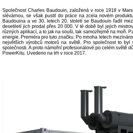
Společnost Charles Baudouin, založená v roce 1918 v Marse
slévárnou, se však pustil do práce na zcela novém produkt
Baudouina a ve 30. letech 20. století se Baudouin řadil m
desetiletí jich prodal přes 20 000. V té době byl jejich mist
různých aplikací, a to jak na souši, tak samozřejmě na moři. 
energie. Premiéra pro tuto značku. Po mnoha letech mezinár
největších výrobců motorů na světě. Pro společnost to byl
společnosti. A proto námořní profesionálové po celém světě dův
PowerKitu. Uvedeno na trh v roce 2017.