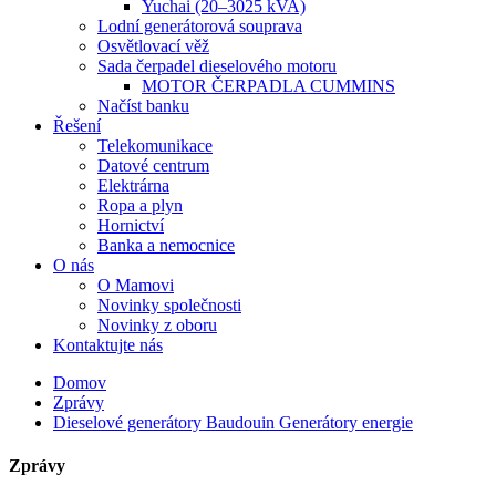
Yuchai (20–3025 kVA)
Lodní generátorová souprava
Osvětlovací věž
Sada čerpadel dieselového motoru
MOTOR ČERPADLA CUMMINS
Načíst banku
Řešení
Telekomunikace
Datové centrum
Elektrárna
Ropa a plyn
Hornictví
Banka a nemocnice
O nás
O Mamovi
Novinky společnosti
Novinky z oboru
Kontaktujte nás
Domov
Zprávy
Dieselové generátory Baudouin Generátory energie
Zprávy