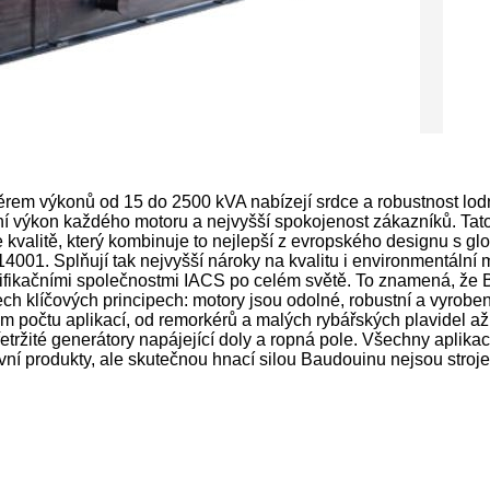
rem výkonů od 15 do 2500 kVA nabízejí srdce a robustnost lodníh
lní výkon každého motoru a nejvyšší spokojenost zákazníků. Ta
valitě, který kombinuje to nejlepší z evropského designu s glo
14001. Splňují tak nejvyšší nároky na kvalitu i environmentáln
ifikačními společnostmi IACS po celém světě. To znamená, že B
ech klíčových principech: motory jsou odolné, robustní a vyrobe
očtu aplikací, od remorkérů a malých rybářských plavidel až p
tržité generátory napájející doly a ropná pole. Všechny aplika
í produkty, ale skutečnou hnací silou Baudouinu nejsou stroje. 