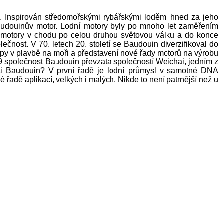
. Inspirován středomořskými rybářskými loděmi hned za jeho
Baudouinův motor. Lodní motory byly po mnoho let zaměřením
é motory v chodu po celou druhou světovou válku a do konce
ečnost. V 70. letech 20. století se Baudouin diverzifikoval do
ropy v plavbě na moři a představení nové řady motorů na výrobu
 společnost Baudouin převzata společností Weichai, jedním z
osti Baudouin? V první řadě je lodní průmysl v samotné DNA
 řadě aplikací, velkých i malých. Nikde to není patrnější než u