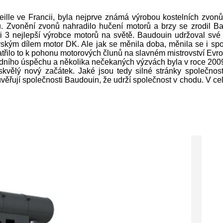
ille ve Francii, byla nejprve známá výrobou kostelních zvonů
u. Zvonění zvonů nahradilo hučení motorů a brzy se zrodil 
ezi 3 nejlepší výrobce motorů na světě. Baudouin udržoval sv
rovským dílem motor DK. Ale jak se měnila doba, měnila se i spol
Patřilo to k pohonu motorových člunů na slavném mistrovství Ev
odního úspěchu a několika nečekaných výzvách byla v roce 2009
 skvělý nový začátek. Jaké jsou tedy silné stránky společn
ěřují společnosti Baudouin, že udrží společnost v chodu. V celé