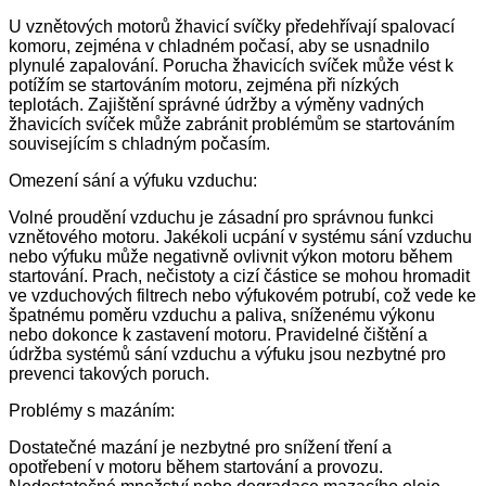
U vznětových motorů žhavicí svíčky předehřívají spalovací
komoru, zejména v chladném počasí, aby se usnadnilo
plynulé zapalování. Porucha žhavicích svíček může vést k
potížím se startováním motoru, zejména při nízkých
teplotách. Zajištění správné údržby a výměny vadných
žhavicích svíček může zabránit problémům se startováním
souvisejícím s chladným počasím.
Omezení sání a výfuku vzduchu:
Volné proudění vzduchu je zásadní pro správnou funkci
vznětového motoru. Jakékoli ucpání v systému sání vzduchu
nebo výfuku může negativně ovlivnit výkon motoru během
startování. Prach, nečistoty a cizí částice se mohou hromadit
ve vzduchových filtrech nebo výfukovém potrubí, což vede ke
špatnému poměru vzduchu a paliva, sníženému výkonu
nebo dokonce k zastavení motoru. Pravidelné čištění a
údržba systémů sání vzduchu a výfuku jsou nezbytné pro
prevenci takových poruch.
Problémy s mazáním:
Dostatečné mazání je nezbytné pro snížení tření a
opotřebení v motoru během startování a provozu.