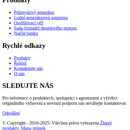
Průmyslový generátor
Lodní generátorová souprava
Osvětlovací věž
Sada čerpadel dieselového motoru
Načíst banku
Rychlé odkazy
Produkty
Řešení
Kontaktujte nás
O nás
SLEDUJTE NÁS
Pro informace o produktech, spolupráci s agenturami a výrobci
originálního vybavení a servisní podporu nás neváhejte kontaktovat.
Odesílání
© Copyright - 2010-2025: Všechna práva vyhrazena.
Žhavé
produkty
,
Mapa stránek