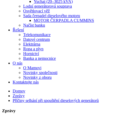
Yuchai (20–3025 kVA)
Lodní generátorová souprava
Osvětlovací věž
Sada čerpadel dieselového motoru
MOTOR ČERPADLA CUMMINS
Načíst banku
Řešení
Telekomunikace
Datové centrum
Elektrárna
Ropa a plyn
Hornictví
Banka a nemocnice
O nás
O Mamovi
Novinky společnosti
Novinky z oboru
Kontaktujte nás
Domov
Zprávy
Příčiny selhání při spouštění dieselových generátorů
Zprávy