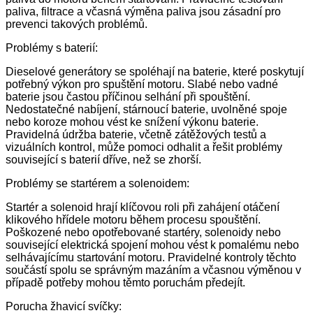
paliva, filtrace a včasná výměna paliva jsou zásadní pro
prevenci takových problémů.
Problémy s baterií:
Dieselové generátory se spoléhají na baterie, které poskytují
potřebný výkon pro spuštění motoru. Slabé nebo vadné
baterie jsou častou příčinou selhání při spouštění.
Nedostatečné nabíjení, stárnoucí baterie, uvolněné spoje
nebo koroze mohou vést ke snížení výkonu baterie.
Pravidelná údržba baterie, včetně zátěžových testů a
vizuálních kontrol, může pomoci odhalit a řešit problémy
související s baterií dříve, než se zhorší.
Problémy se startérem a solenoidem:
Startér a solenoid hrají klíčovou roli při zahájení otáčení
klikového hřídele motoru během procesu spouštění.
Poškozené nebo opotřebované startéry, solenoidy nebo
související elektrická spojení mohou vést k pomalému nebo
selhávajícímu startování motoru. Pravidelné kontroly těchto
součástí spolu se správným mazáním a včasnou výměnou v
případě potřeby mohou těmto poruchám předejít.
Porucha žhavicí svíčky: