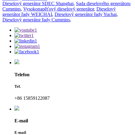
Dieselový generátor SDEC Shanghai
,
Sada dieselového generátoru
Cummins
,
Vysokonapěťový dieselový generátor
,
Dieselový
generátor řady WEICHAI
,
Dieselový generátor řady Yuchai
,
Dieselový generátor řady Cummins
,
Telefon
Tel.
+86 15859122087
E-mail
E-mail