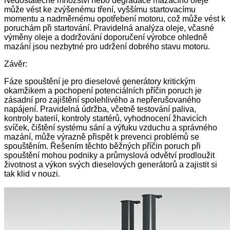
Nedostatečné množství nebo degradace mazacího oleje
může vést ke zvýšenému tření, vyššímu startovacímu
momentu a nadměrnému opotřebení motoru, což může vést k
poruchám při startování. Pravidelná analýza oleje, včasné
výměny oleje a dodržování doporučení výrobce ohledně
mazání jsou nezbytné pro udržení dobrého stavu motoru.
Závěr:
Fáze spouštění je pro dieselové generátory kritickým
okamžikem a pochopení potenciálních příčin poruch je
zásadní pro zajištění spolehlivého a nepřerušovaného
napájení. Pravidelná údržba, včetně testování paliva,
kontroly baterií, kontroly startérů, vyhodnocení žhavicích
svíček, čištění systému sání a výfuku vzduchu a správného
mazání, může výrazně přispět k prevenci problémů se
spouštěním. Řešením těchto běžných příčin poruch při
spouštění mohou podniky a průmyslová odvětví prodloužit
životnost a výkon svých dieselových generátorů a zajistit si
tak klid v nouzi.