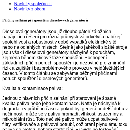
Novinky společnosti
Novinky z oboru
Příčiny selhání při spouštění dieselových generátorů
Dieselové generátory jsou již dlouho páteří záložních
napájecích řešení pro různá průmyslová odvětví a nabízejí
spolehlivost a robustnost v době výpadků elektrické sítě
nebo na odlehlých místech. Stejně jako jakékoli složité stroje
jsou však i dieselové generátory náchylné k poruchám,
zejména během klíčové fáze spouštění. Pochopení
základních příčin poruch spouštění je nezbytné pro zmírnění
rizik a zajištění bezproblémového provozu v nejdůležitějších
časech. V tomto článku se zabýváme běžnými příčinami
poruch spouštění dieselových generátorů.
Kvalita a kontaminace paliva:
Jednou z hlavních příčin selhání při startování je špatná
kvalita paliva nebo jeho kontaminace. Nafta je náchylná k
degradaci v průběhu času a pokud byl generátor delší dobu v
nečinnosti, může se v palivu hromadit vlhkost, usazeniny a
mikrobiální růst. Toto nečisté palivo může ucpat palivové
filtry, vstřikovače a palivové potrubí, což brání plynulému toku
paliva do motoru během startování. Pravidelné testování