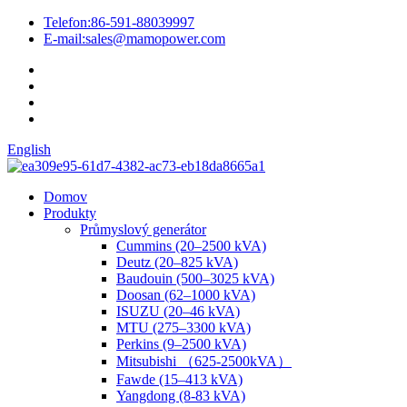
Telefon:
86-591-88039997
E-mail:
sales@mamopower.com
English
Domov
Produkty
Průmyslový generátor
Cummins (20–2500 kVA)
Deutz (20–825 kVA)
Baudouin (500–3025 kVA)
Doosan (62–1000 kVA)
ISUZU (20–46 kVA)
MTU (275–3300 kVA)
Perkins (9–2500 kVA)
Mitsubishi （625-2500kVA）
Fawde (15–413 kVA)
Yangdong (8-83 kVA)