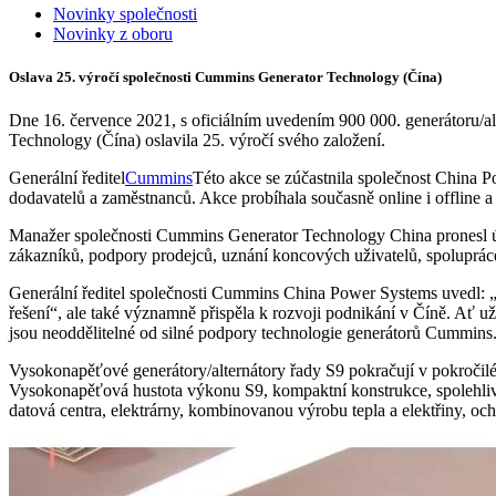
Novinky společnosti
Novinky z oboru
Oslava 25. výročí společnosti Cummins Generator Technology (Čína)
Dne 16. července 2021, s oficiálním uvedením 900 000. generátoru/alt
Technology (Čína) oslavila 25. výročí svého založení.
Generální ředitel
Cummins
Této akce se zúčastnila společnost China 
dodavatelů a zaměstnanců. Akce probíhala současně online i offline a ž
Manažer společnosti Cummins Generator Technology China pronesl úv
zákazníků, podpory prodejců, uznání koncových uživatelů, spoluprác
Generální ředitel společnosti Cummins China Power Systems uvedl: 
řešení“, ale také významně přispěla k rozvoji podnikání v Číně. Ať u
jsou neoddělitelné od silné podpory technologie generátorů Cummins
Vysokonapěťové generátory/alternátory řady S9 pokračují v pokročilé
Vysokonapěťová hustota výkonu S9, kompaktní konstrukce, spolehlivo
datová centra, elektrárny, kombinovanou výrobu tepla a elektřiny, ochr