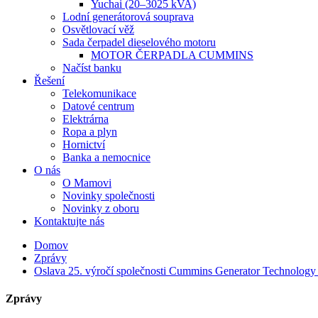
Yuchai (20–3025 kVA)
Lodní generátorová souprava
Osvětlovací věž
Sada čerpadel dieselového motoru
MOTOR ČERPADLA CUMMINS
Načíst banku
Řešení
Telekomunikace
Datové centrum
Elektrárna
Ropa a plyn
Hornictví
Banka a nemocnice
O nás
O Mamovi
Novinky společnosti
Novinky z oboru
Kontaktujte nás
Domov
Zprávy
Oslava 25. výročí společnosti Cummins Generator Technology
Zprávy