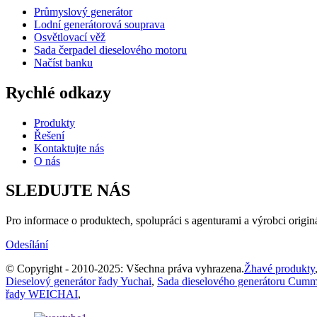
Průmyslový generátor
Lodní generátorová souprava
Osvětlovací věž
Sada čerpadel dieselového motoru
Načíst banku
Rychlé odkazy
Produkty
Řešení
Kontaktujte nás
O nás
SLEDUJTE NÁS
Pro informace o produktech, spolupráci s agenturami a výrobci origin
Odesílání
© Copyright - 2010-2025: Všechna práva vyhrazena.
Žhavé produkty
Dieselový generátor řady Yuchai
,
Sada dieselového generátoru Cumm
řady WEICHAI
,