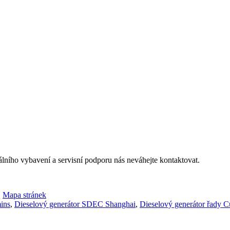
álního vybavení a servisní podporu nás neváhejte kontaktovat.
,
Mapa stránek
ins
,
Dieselový generátor SDEC Shanghai
,
Dieselový generátor řady 