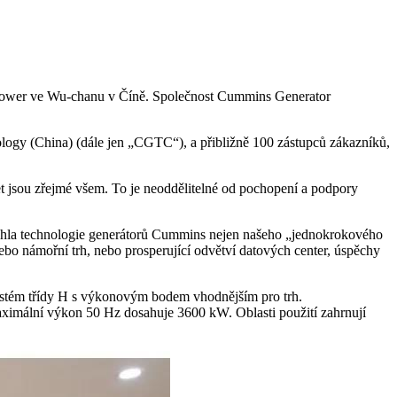
Power ve Wu-chanu v Číně. Společnost Cummins Generator
ology (China) (dále jen „CGTC“), a přibližně 100 zástupců zákazníků,
 jsou zřejmé všem. To je neoddělitelné od pochopení a podpory
áhla technologie generátorů Cummins nejen našeho „jednokrokového
nebo námořní trh, nebo prosperující odvětví datových center, úspěchy
 systém třídy H s výkonovým bodem vhodnějším pro trh.
aximální výkon 50 Hz dosahuje 3600 kW. Oblasti použití zahrnují