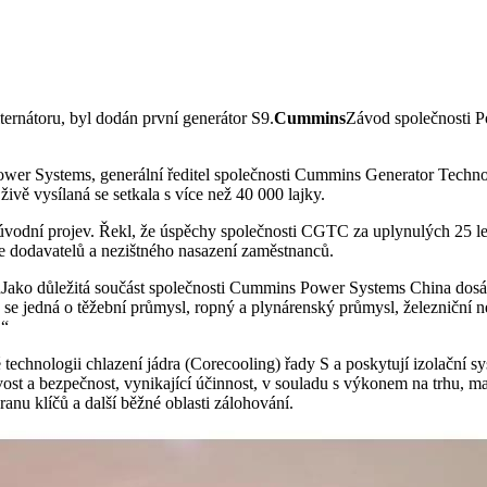
ernátoru, byl dodán první generátor S9.
Cummins
Závod společnosti 
Power Systems, generální ředitel společnosti Cummins Generator Techn
ivě vysílaná se setkala s více než 40 000 lajky.
odní projev. Řekl, že úspěchy společnosti CGTC za uplynulých 25 let
e dodavatelů a nezištného nasazení zaměstnanců.
„Jako důležitá součást společnosti Cummins Power Systems China dos
ž se jedná o těžební průmysl, ropný a plynárenský průmysl, železniční 
.“
 technologii chlazení jádra (Corecooling) řady S a poskytují izolační
st a bezpečnost, vynikající účinnost, v souladu s výkonem na trhu, m
anu klíčů a další běžné oblasti zálohování.