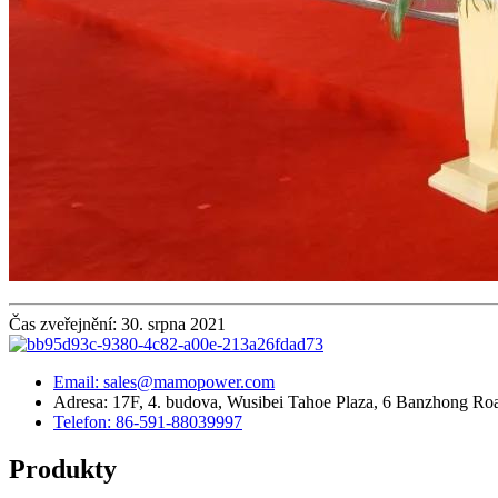
Čas zveřejnění: 30. srpna 2021
Email: sales@mamopower.com
Adresa: 17F, 4. budova, Wusibei Tahoe Plaza, 6 Banzhong Road
Telefon: 86-591-88039997
Produkty