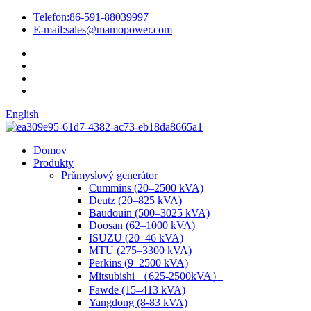
Telefon:
86-591-88039997
E-mail:
sales@mamopower.com
English
Domov
Produkty
Průmyslový generátor
Cummins (20–2500 kVA)
Deutz (20–825 kVA)
Baudouin (500–3025 kVA)
Doosan (62–1000 kVA)
ISUZU (20–46 kVA)
MTU (275–3300 kVA)
Perkins (9–2500 kVA)
Mitsubishi （625-2500kVA）
Fawde (15–413 kVA)
Yangdong (8-83 kVA)