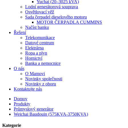
Yuchai (20–3025 kVA)
Lodní generátorová souprava
Osvětlovací věž
Sada čerpadel dieselového motoru
MOTOR ČERPADLA CUMMINS
Načíst banku
Řešení
Telekomunikace
Datové centrum
Elektrárna
Ropa a plyn
Hornictví
Banka a nemocnice
O nás
O Mamovi
Novinky společnosti
Novinky z oboru
Kontaktujte nás
Domov
Produkty
Průmyslový generátor
Weichai Baudouin (575KVA-3750KVA)
Kategorie