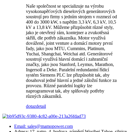
Naše společnost se specializuje na výrobu
vysokonapěťových dieselových generátorových
soustrojí pro firmy s jedním strojem v rozmezí od
400 do 3000 kW, s napětím 3,3 kV, 6,3 kV, 10,5
kV a 13,8 kV. Můžeme přizpůsobit různé styly,
jako je otevřený rám, kontejner a zvukotěsná
skříň, dle potřeb zákazníka. Motor využívá
dovážené, joint venture a domácí motory první
řady, jako jsou MTU, Cummins, Platinum,
Yuchai, Shangchai, Weichai atd. Generátorové
soustrojí využívá hlavní domácí i zahraniční
značky, jako jsou Stanford, Leymus, Marathon,
Ingersoll a Deke. Paralelní redundantní řídicí
systém Siemens PLC lze přizpůsobit tak, aby
dosahoval jedné hlavní a jedné záložní funkce za
provozu. Různé paralelní logiky lze
naprogramovat tak, aby splňovaly potřeby
různých zákazníků.
dotaz
detail
Email: sales@mamopower.com
Adresa: 17. patro, 4. budova, náměstí Wusibei Tahoe, silnice