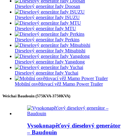
Dieselový generátor řady Doosan
Dieselový generátor řady ISUZU
Dieselový generátor řady MTU
Dieselový generátor řady Perkins
Dieselový generátor řady Mitsubishi
Dieselový generátor řady Yangdong
Dieselový generátor řady Yuchai
Mobilní osvětlovací věž Mamo Power Trailer
Weichai Baudouin (575KVA-3750KVA)
Vysokonapěťový dieselový generátor
– Baudouin