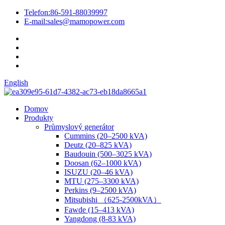
Telefon:
86-591-88039997
E-mail:
sales@mamopower.com
English
Domov
Produkty
Průmyslový generátor
Cummins (20–2500 kVA)
Deutz (20–825 kVA)
Baudouin (500–3025 kVA)
Doosan (62–1000 kVA)
ISUZU (20–46 kVA)
MTU (275–3300 kVA)
Perkins (9–2500 kVA)
Mitsubishi （625-2500kVA）
Fawde (15–413 kVA)
Yangdong (8-83 kVA)