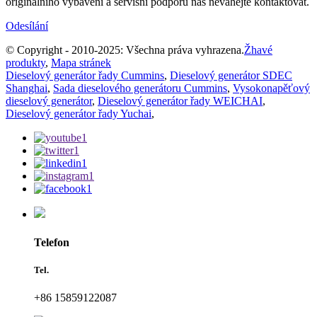
originálního vybavení a servisní podporu nás neváhejte kontaktovat.
Odesílání
© Copyright - 2010-2025: Všechna práva vyhrazena.
Žhavé
produkty
,
Mapa stránek
Dieselový generátor řady Cummins
,
Dieselový generátor SDEC
Shanghai
,
Sada dieselového generátoru Cummins
,
Vysokonapěťový
dieselový generátor
,
Dieselový generátor řady WEICHAI
,
Dieselový generátor řady Yuchai
,
Telefon
Tel.
+86 15859122087