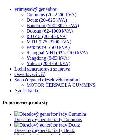
Průmyslový generátor
Cummins (20–2500 kVA)
Deutz (20–825 kVA)
Baudouin (500–3025 kVA)
Doosan (62–1000 kVA)
ISUZU (20–46 kVA)
MTU (275–3300 kVA)
Perkins (9–2500 kVA)
Shanghai MHI (625-2500 kVA)
Yangdong (8-83 kVA)
Yuhcai (20-3750 kVA)
Lodní generátorová souprava
Osvětlovací věž
Sada čerpadel dieselového motoru
MOTOR ČERPADLA CUMMINS
Načíst banku
Doporučené produkty
Dieselový generátor řady Cummins
Dieselový generátor řady Deutz