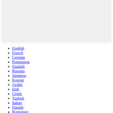
English
French
German
Portuguese
Spanish
Russian
Japanese
Korean
Arabic
Irish
Greek
Turkish
Italian
Danish
Romanian