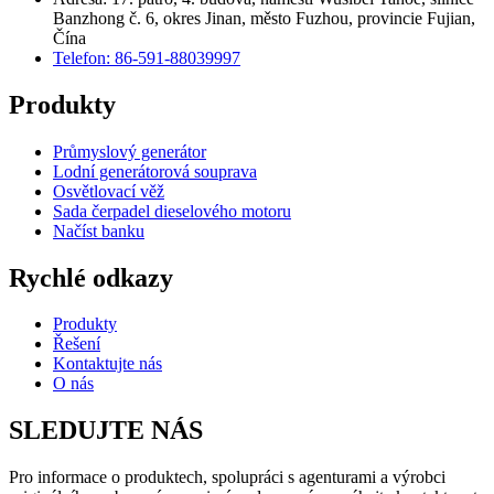
Banzhong č. 6, okres Jinan, město Fuzhou, provincie Fujian,
Čína
Telefon: 86-591-88039997
Produkty
Průmyslový generátor
Lodní generátorová souprava
Osvětlovací věž
Sada čerpadel dieselového motoru
Načíst banku
Rychlé odkazy
Produkty
Řešení
Kontaktujte nás
O nás
SLEDUJTE NÁS
Pro informace o produktech, spolupráci s agenturami a výrobci